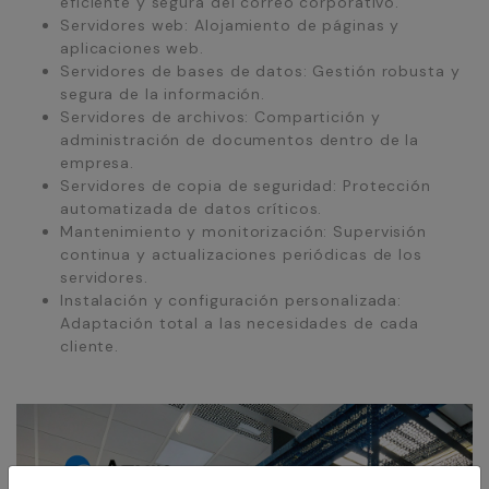
eficiente y segura del correo corporativo.
Servidores web: Alojamiento de páginas y
aplicaciones web.
Servidores de bases de datos: Gestión robusta y
segura de la información.
Servidores de archivos: Compartición y
administración de documentos dentro de la
empresa.
Servidores de copia de seguridad: Protección
automatizada de datos críticos.
Mantenimiento y monitorización: Supervisión
continua y actualizaciones periódicas de los
servidores.
Instalación y configuración personalizada:
Adaptación total a las necesidades de cada
cliente.