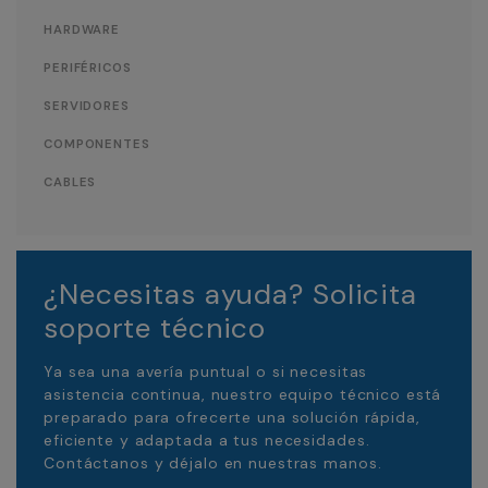
HARDWARE
PERIFÉRICOS
SERVIDORES
COMPONENTES
CABLES
¿Necesitas ayuda? Solicita
soporte técnico
Ya sea una avería puntual o si necesitas
asistencia continua, nuestro equipo técnico está
preparado para ofrecerte una solución rápida,
eficiente y adaptada a tus necesidades.
Contáctanos y déjalo en nuestras manos.