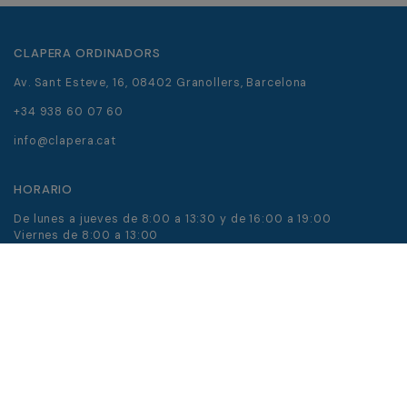
CLAPERA ORDINADORS
Av. Sant Esteve, 16, 08402 Granollers, Barcelona
+34 938 60 07 60
info@clapera.cat
HORARIO
De lunes a jueves de 8:00 a 13:30 y de 16:00 a 19:00
Viernes de 8:00 a 13:00
Sábado y domingo cerrado.
Aviso legal
Política de cookies
Política de privacidad
Accesibilidad