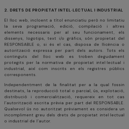
2. DRETS DE PROPIETAT INTEL·LECTUAL I INDUSTRIAL
El lloc web, incloent a títol enunciatiu però no limitatiu
la seva programació, edició, compilació i altres
elements necessaris per al seu funcionament, els
dissenys, logotips, text i/o gràfics, són propietat del
RESPONSABLE o, si és el cas, disposa de llicència o
autorització expressa per part dels autors. Tots els
continguts del lloc web es troben degudament
protegits per la normativa de propietat intel·lectual i
industrial, així com inscrits en els registres públics
corresponents.
Independentment de la finalitat per a la qual fossin
destinats, la reproducció total o parcial, ús, explotació,
distribució i comercialització, requereix en tot cas
l’autorització escrita prèvia per part del RESPONSABLE.
Qualsevol ús no autoritzat prèviament es considera un
incompliment greu dels drets de propietat intel·lectual
o industrial de l’autor.