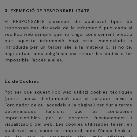
3. EXEMPCIÓ DE RESPONSABILITATS
El RESPONSABLE s’eximeix de qualsevol tipus de
responsabilitat derivada de la informació publicada al
seu lloc web sempre que no tingui coneixement efectiu
que aquesta informació hagi estat manipulada o
introduïda per un tercer aliè a la mateixa o, si ho té,
hagi actuat amb diligència per retirar les dades o fer
impossible l’accés a elles.
Ús de Cookies
Pot ser que aquest lloc web utilitzi cookies tècniques
(petits arxius d’informació que el servidor envia a
l’ordinador de qui accedeix a la pàgina) per dur a terme
determinades funcions que es consideren
imprescindibles per al correcte funcionament i
visualització del web. Les cookies utilitzades tenen, en
qualsevol cas, caràcter temporal, amb l’única finalitat
de fer que la navegació sigui més eficient, i