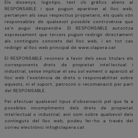
Els dissenys, logotips, text i/o gràfics aliens al
RESPONSABLE i que puguin aparèixer al lloc web,
pertanyen als seus respectius propietaris, els quals són
responsables de qualsevol possible controvèrsia que
se’n pugui desprendre. El RESPONSABLE autoritza
expressament que tercers puguin redirigir directament
als continguts concrets del lloc web, i en tot cas
redirigir al lloc web principal de www.clapera.cat
El RESPONSABLE reconeix a favor dels seus titulars els
corresponents drets de propietat intel·lectual i
industrial, sense implicar el seu sol esment o aparició al
lloc web l’existència de drets o responsabilitat sobre
aquests, ni el suport, patrocini o recomanació per part
del RESPONSABLE.
Per efectuar qualsevol tipus d’observació pel que fa a
possibles incompliments dels drets de propietat
intel·lectual o industrial, així com sobre qualsevol dels
continguts del lloc web, podeu fer-ho a través del
correu electrònic info@clapera.cat