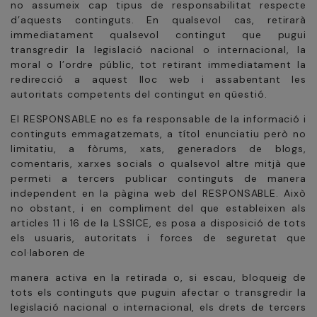
no assumeix cap tipus de responsabilitat respecte
d’aquests continguts. En qualsevol cas, retirarà
immediatament qualsevol contingut que pugui
transgredir la legislació nacional o internacional, la
moral o l’ordre públic, tot retirant immediatament la
redirecció a aquest lloc web i assabentant les
autoritats competents del contingut en qüestió.
El RESPONSABLE no es fa responsable de la informació i
continguts emmagatzemats, a títol enunciatiu però no
limitatiu, a fòrums, xats, generadors de blogs,
comentaris, xarxes socials o qualsevol altre mitjà que
permeti a tercers publicar continguts de manera
independent en la pàgina web del RESPONSABLE. Això
no obstant, i en compliment del que estableixen als
articles 11 i 16 de la LSSICE, es posa a disposició de tots
els usuaris, autoritats i forces de seguretat que
col·laboren de
manera activa en la retirada o, si escau, bloqueig de
tots els continguts que puguin afectar o transgredir la
legislació nacional o internacional, els drets de tercers