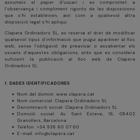
assumeix el paper d’usuari i es compromet a
l’observança i compliment rigorós de les disposicions
que s’hi estableixen, així com a qualsevol altra
disposició legal s’hi apliqui.
Clapera Ordinadors SL, es reserva el dret de modificar
qualsevol tipus d’informació que pugui aparèixer al lloc
web, sense l’obligació de preavisar o assabentar els
usuaris d’aquestes obligacions, atès que es considera
suficient la publicació al lloc web de Clapera
Ordinadors SL
1. DADES IDENTIFICADORES
Nom del domini: www.clapera.cat
Nom comercial: Clapera Ordinadors SL
Denominació social: Clapera Ordinadors SL
Domicili social: Av. Sant Esteve, 16, 08402
Granollers, Barcelona
Telèfon: +34 938 60 07 60
E-mail: info@clapera.cat