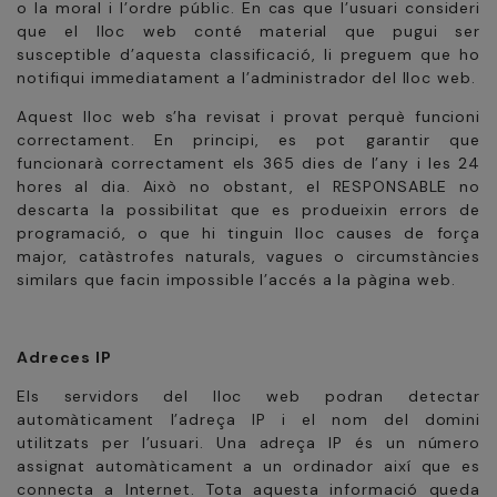
o la moral i l’ordre públic. En cas que l’usuari consideri
que el lloc web conté material que pugui ser
susceptible d’aquesta classificació, li preguem que ho
notifiqui immediatament a l’administrador del lloc web.
Aquest lloc web s’ha revisat i provat perquè funcioni
correctament. En principi, es pot garantir que
funcionarà correctament els 365 dies de l’any i les 24
hores al dia. Això no obstant, el RESPONSABLE no
descarta la possibilitat que es produeixin errors de
programació, o que hi tinguin lloc causes de força
major, catàstrofes naturals, vagues o circumstàncies
similars que facin impossible l’accés a la pàgina web.
Adreces IP
Els servidors del lloc web podran detectar
automàticament l’adreça IP i el nom del domini
utilitzats per l’usuari. Una adreça IP és un número
assignat automàticament a un ordinador així que es
connecta a Internet. Tota aquesta informació queda