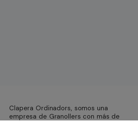
Clapera Ordinadors, somos una
empresa de Granollers con más de
cuatro décadas de experiencia
ofreciendo soluciones informáticas a