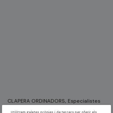
CLAPERA ORDINADORS, Especialistes
en sistemes informàtics per la petita i
Utilitzem galetes pròpies i de tercers per oferir els