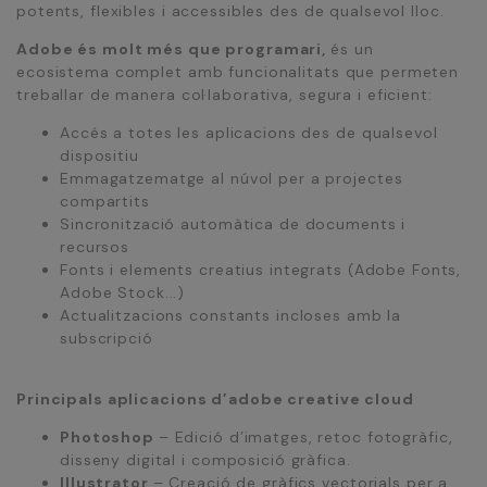
potents, flexibles i accessibles des de qualsevol lloc.
Adobe és molt més que programari,
és un
ecosistema complet amb funcionalitats que permeten
treballar de manera col·laborativa, segura i eficient:
Accés a totes les aplicacions des de qualsevol
dispositiu
Emmagatzematge al núvol per a projectes
compartits
Sincronització automàtica de documents i
recursos
Fonts i elements creatius integrats (Adobe Fonts,
Adobe Stock...)
Actualitzacions constants incloses amb la
subscripció
Principals aplicacions d’adobe creative cloud
Photoshop
– Edició d’imatges, retoc fotogràfic,
disseny digital i composició gràfica.
Illustrator
– Creació de gràfics vectorials per a