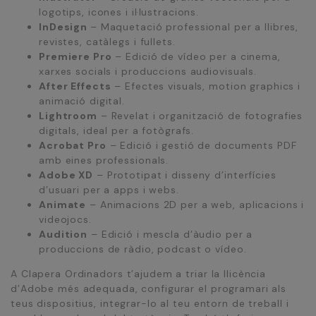
logotips, icones i il·lustracions.
InDesign
– Maquetació professional per a llibres,
revistes, catàlegs i fullets.
Premiere Pro
– Edició de vídeo per a cinema,
xarxes socials i produccions audiovisuals.
After Effects
– Efectes visuals, motion graphics i
animació digital.
Lightroom
– Revelat i organització de fotografies
digitals, ideal per a fotògrafs.
Acrobat Pro
– Edició i gestió de documents PDF
amb eines professionals.
Adobe XD
– Prototipat i disseny d’interfícies
d’usuari per a apps i webs.
Animate
– Animacions 2D per a web, aplicacions i
videojocs.
Audition
– Edició i mescla d’àudio per a
produccions de ràdio, podcast o vídeo.
A Clapera Ordinadors t’ajudem a triar la llicència
d’Adobe més adequada, configurar el programari als
teus dispositius, integrar-lo al teu entorn de treball i