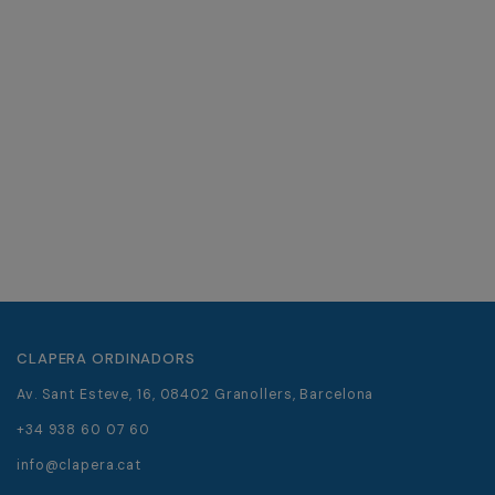
CLAPERA ORDINADORS
Av. Sant Esteve, 16, 08402 Granollers, Barcelona
+34 938 60 07 60
info@clapera.cat