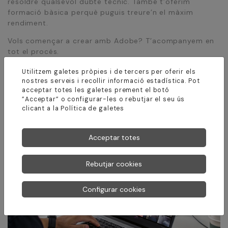
resoldre qualsevol dubte tècnic. També t’oferim
formació bàsica perquè puguis treure’n el màxim
rendiment.
Vols començar a crear amb Adobe? T’acompanyem en
tot el procés.
Utilitzem galetes pròpies i de tercers per oferir els
nostres serveis i recollir informació estadística. Pot
acceptar totes les galetes prement el botó
”Acceptar” o configurar-les o rebutjar el seu ús
clicant a la
Política de galetes
Acceptar totes
Rebutjar cookies
Configurar cookies